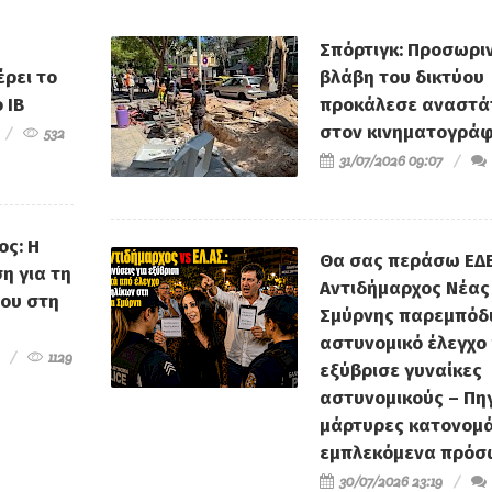
Σπόρτιγκ: Προσωρι
ρει το
βλάβη του δικτύου
 IB
προκάλεσε αναστ
στον κινηματογρά
532
31/07/2026 09:07
ος: Η
Θα σας περάσω ΕΔΕ
η για τη
Αντιδήμαρχος Νέας
του στη
Σμύρνης παρεμπόδ
αστυνομικό έλεγχο 
1129
εξύβρισε γυναίκες
αστυνομικούς – Πηγ
μάρτυρες κατονομά
εμπλεκόμενα πρό
30/07/2026 23:19