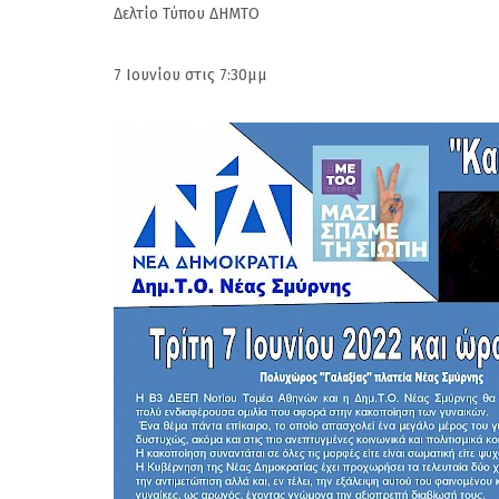
Δελτίο Τύπου ΔΗΜΤΟ
7 Ιουνίου στις 7:30μμ
(Gallop) Νέα Σμύρν
Στην 60ή θέση : Ευτ