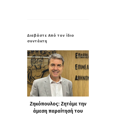
Διαβάστε Από τον ίδιο
συντάκτη
 Σμύρνη.
Ζηκόπουλος: Ζητάμε την
(Gallo
: Ευτυχώς
άμεση παραίτησή του
Στην 60ή