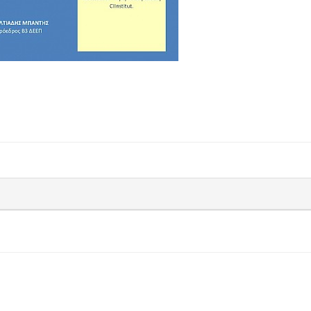
οι
Γιάννη Χατζηθεοδοσίου
που υπάρχουν
 το
από την Προεδρία του
Δημότες που 
Επιμελητηρίου
αφήγημα