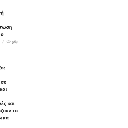
νή
άτωση
φο
564
»:
ισε
και
ές και
ζουν τα
σωπα