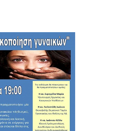
η.
Ζηκόπουλος: Ζητάμε την
(Gallop) Νέα
υχώς
άμεση παραίτησή του
Στην 60ή θέση 