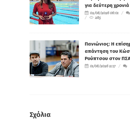
που υπάρχουν και 
για δεύτερη χρονιά
Δημότες που χαλάνε
02/08/2026 06:01
285
αφήγημα...
Πανιώνιος: Η επίση
απάντηση του Κώσ
Ρούπτσου στον ΠΣ
01/08/2026 11:17
Σχόλια