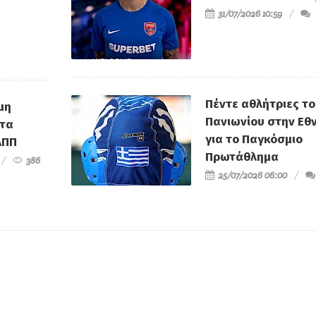
οι
Γιάννη Χατζηθεοδοσίου
που υπάρχουν
31/07/2026 10:59
 το
από την Προεδρία του
Δημότες που 
Επιμελητηρίου
αφήγημα
Πέντε αθλήτριες τ
μη
Πανιωνίου στην Εθν
τα
για το Παγκόσμιο
ΑΠΠ
Πρωτάθλημα
386
25/07/2026 06:00