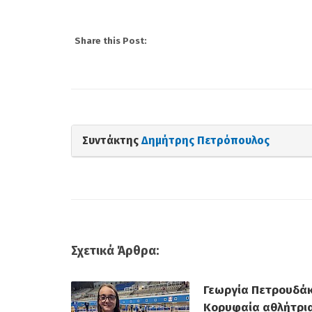
Share this Post:
Συντάκτης
Δημήτρης Πετρόπουλος
Σχετικά Άρθρα:
(Gallop) Νέα Σμύρν
Γεωργία Πετρουδάκ
Στην 60ή θέση : Ευτ
Κορυφαία αθλήτρι