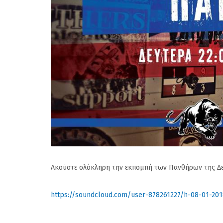
Aκούστε ολόκληρη την εκπομπή των Πανθήρων της Δ
https://soundcloud.com/user-878261227/h-08-01-201