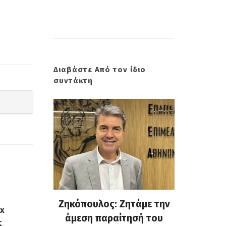
Διαβάστε Από τον ίδιο
συντάκτη
 Σμύρνη.
Ζηκόπουλος: Ζητάμε την
(Gallo
ex
: Ευτυχώς
άμεση παραίτησή του
Στην 60ή
ς