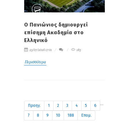
Ο Πανιώνιος δημιουργεί
επίσημη Ακαδημία στο
Ελληνικό
23/07/2026 17:01
185
Περισσότερα
…
Προηγ.
1
2
3
4
5
6
7
8
9
10
188
Επομ.