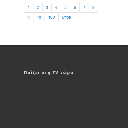
…
1
2
3
4
5
6
7
8
9
10
188
Επομ.
Παίζει στη TV τώρα