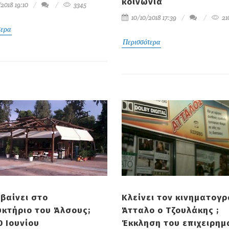
κοινωνία
2018 19:10
3345
10/10/2018 17:39
21
τερα
Περισσότερα
μβαίνει στο
Κλείνει τον κινηματογ
κτήριο του Άλσους;
Άτταλο ο Τζουλάκης ;
0 Ιουνίου
Έκκληση του επιχειρημα