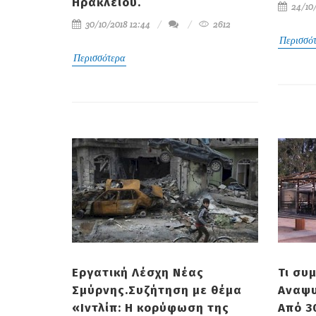
Ηρακλείου.
24/10/
30/10/2018 12:44
2612
Περισσό
Περισσότερα
Εργατική Λέσχη Νέας
Τι συ
Σμύρνης.Συζήτηση με θέμα
Αναψυ
«Ιντλίπ: Η κορύφωση της
Aπό 3