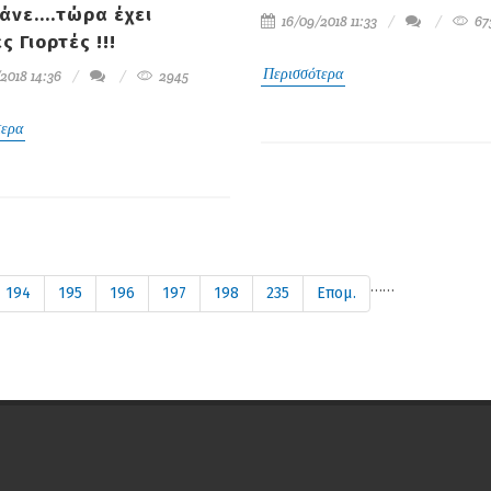
άνε....τώρα έχει
16/09/2018 11:33
67
ς Γιορτές !!!
Περισσότερα
2018 14:36
2945
τερα
…
…
194
195
196
197
198
235
Επομ.