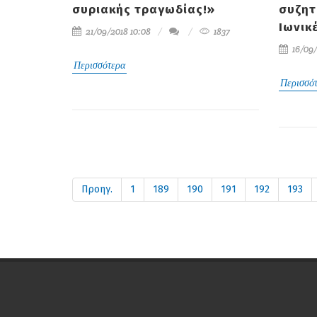
συριακής τραγωδίας!»
συζητ
Ιωνικέ
21/09/2018 10:08
1837
16/09/
Περισσότερα
Περισσό
Προηγ.
1
189
190
191
192
193