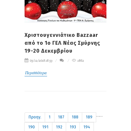
Χριστουγεννιάτικο Bazzaar
από το 1ο ΓΕΛ Νέας Σμύρνης
19-20 Δεκεμβρίου
05/12/2018 18:53
1862
Περισσότερα
…
…
Προηγ.
1
187
188
189
190
191
192
193
194