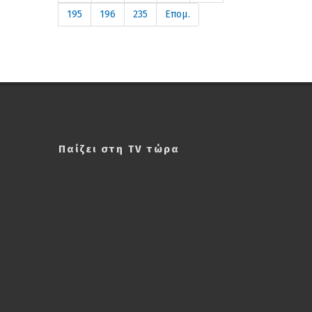
195
196
235
Επομ.
Παίζει στη TV τώρα