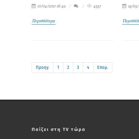
10/04/2017 16:42
4357
19/03/
Περισσότερα
Περισσό
Προηγ.
1
2
3
4
Επομ.
Παίζει στη TV τώρα