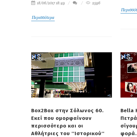
18/06/2017 18:49
2596
Περισσό
Περισσότερα
Box2Box στην Σόλωνος 60.
Bella
Εκεί που ομορφαίνουν
Πετρά
περισσότερο και οι
σίγου
Αθλήτριες του ''Ιστορικού''
φορά.