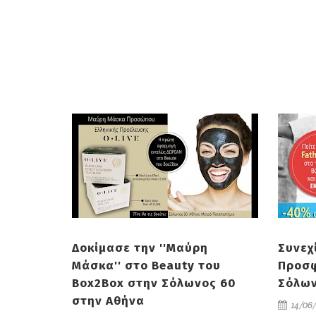
Δοκίμασε την ''Μαύρη
Συνεχ
Μάσκα'' στο Beauty του
Προσφ
Box2Box στην Σόλωνος 60
Σόλων
στην Αθήνα
14/06/