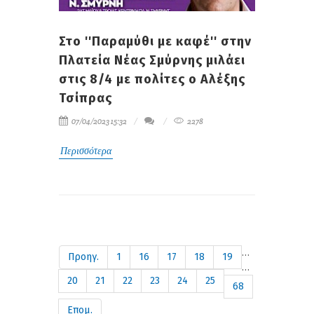
Στο ''Παραμύθι με καφέ'' στην
Πλατεία Νέας Σμύρνης μιλάει
στις 8/4 με πολίτες ο Αλέξης
Τσίπρας
07/04/2023 15:32
2278
Περισσότερα
…
Προηγ.
1
16
17
18
19
…
20
21
22
23
24
25
68
Επομ.