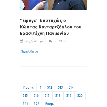
''Εφυγε'' δυστυχώς ο
Κώστας Κανταρτζόγλου του
Ερασιτέχνη Πανιωνίου
12/03/2018 21:50
4021
Περισσότερα
…
…
Προηγ.
1
512
513
514
515
516
517
518
519
520
521
592
Επομ.