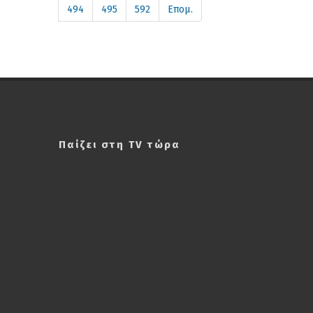
494
495
592
Επομ.
Παίζει στη TV τώρα