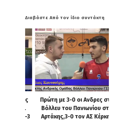
Διαβάστε Από τον ίδιο συντάκτη
 Ανδρες
Πρώτη με 3-0 οι Ανδρες στο
Δεν τα
ρικού.
Βόλλευ του Πανιωνίου στο
στο Β
α με 1-3
Αρτάκης,3-0 τον ΑΣ Κέρκης
Ηττα απ
η