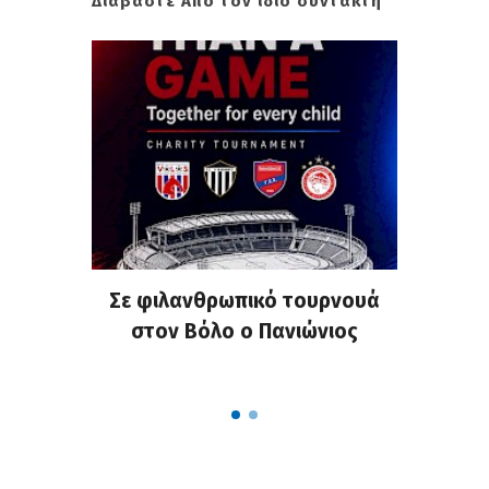
Διαβάστε Από τον ίδιο συντάκτη
σημη
Σε φιλανθρωπικό τουρνουά
Παν
στα
στον Βόλο ο Πανιώνιος
απ
ΣΑΠΠ
Ρού