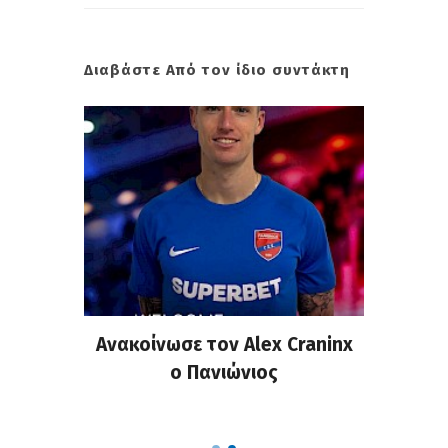
Διαβάστε Από τον ίδιο συντάκτη
σημη
Ανακοίνωσε τον Alex Craninx
Παν
στα
ο Πανιώνιος
απ
ΣΑΠΠ
Ρού