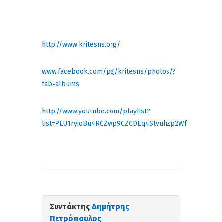
http://www.kritesns.org/
www.facebook.com/pg/kritesns/photos/?
tab=albums
http://www.youtube.com/playlist?
list=PLU1ryioBu4RCZwp9CZCDEq4Stvuhzp2Wf
Συντάκτης
Δημήτρης
Πετρόπουλος