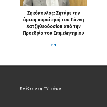
. Στην
Ζηκόπουλος: Ζητάμε την
(Gall
ς που
άμεση παραίτησή του Γιάννη
60ή 
τες που
Χατζηθεοδοσίου από την
υπάρχο
α...
Προεδρία του Επιμελητηρίου
χαλ
Παίζει στη TV τώρα