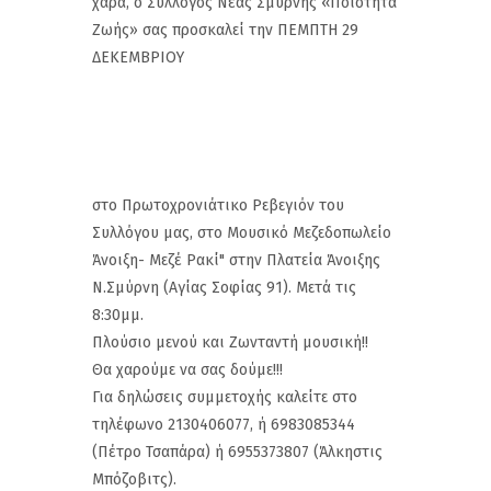
χαρά, ο Σύλλογος Νέας Σμύρνης «Ποιότητα
Ζωής» σας προσκαλεί την ΠΕΜΠΤΗ 29
ΔΕΚΕΜΒΡΙΟΥ
στο Πρωτοχρονιάτικο Ρεβεγιόν του
Συλλόγου μας, στο Μουσικό Μεζεδοπωλείο
Άνοιξη- Μεζέ Ρακί" στην Πλατεία Άνοιξης
Ν.Σμύρνη (Αγίας Σοφίας 91). Μετά τις
8:30μμ.
Πλούσιο μενού και Ζωνταντή μουσική!!
Θα χαρούμε να σας δούμε!!!
Για δηλώσεις συμμετοχής καλείτε στο
τηλέφωνο 2130406077, ή 6983085344
(Πέτρο Τσαπάρα) ή 6955373807 (Άλκηστις
Μπόζοβιτς).