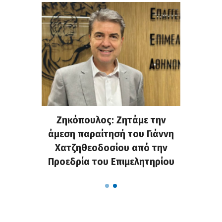
. Στην
Ζηκόπουλος: Ζητάμε την
(Gall
ς που
άμεση παραίτησή του Γιάννη
60ή 
τες που
Χατζηθεοδοσίου από την
υπάρχο
α...
Προεδρία του Επιμελητηρίου
χαλ