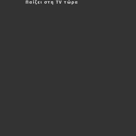
Παίζει στη TV τώρα