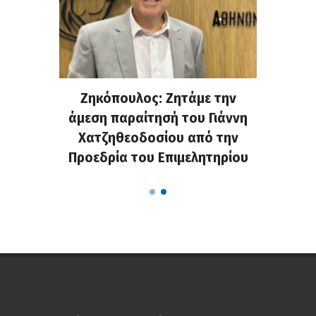
. Στην
Ζηκόπουλος: Ζητάμε την
(Gall
ς που
άμεση παραίτησή του Γιάννη
60ή 
τες που
Χατζηθεοδοσίου από την
υπάρχο
α...
Προεδρία του Επιμελητηρίου
χαλ