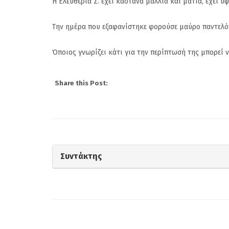
Η Ελευθερία Σ. έχει καστανά μαλλιά και μάτια, έχει ύψ
Την ημέρα που εξαφανίστηκε φορούσε μαύρο παντελόν
Όποιος γνωρίζει κάτι για την περίπτωσή της μπορεί 
Share this Post:
Συντάκτης
«Κράζουν» τον
Κουτελάκη στο Face