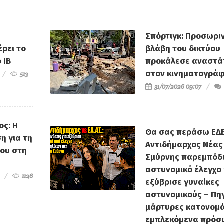
ς
Άννα Νικολαίδη: "Η
του Δήμου γ
στη
ανθρώπινη ζωή είναι
ασφαλτοστρώ
ανεκτίμητη"
Νέα Σμύ
Σπόρτιγκ: Προσωρι
ρει το
βλάβη του δικτύου
 IB
προκάλεσε αναστ
στον κινηματογρά
513
31/07/2026 09:07
ος: Η
Θα σας περάσω ΕΔΕ
η για τη
Αντιδήμαρχος Νέας
του στη
Σμύρνης παρεμπόδ
αστυνομικό έλεγχο 
1126
εξύβρισε γυναίκες
αστυνομικούς – Πηγ
μάρτυρες κατονομά
εμπλεκόμενα πρό