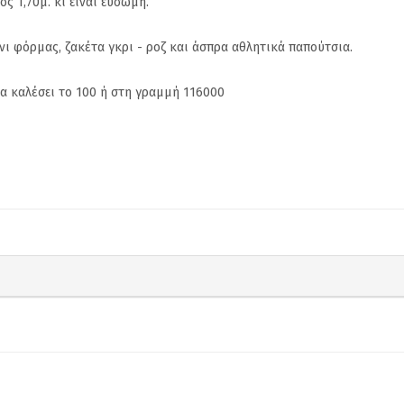
ος 1,70μ. κι είναι εύσωμη.
ι φόρμας, ζακέτα γκρι - ροζ και άσπρα αθλητικά παπούτσια.
να καλέσει το 100 ή στη γραμμή 116000
Συνέντευξη της Μαρίας
«Κράζουν
book
Κλ. Χατζηνικολάου στην
Κουτελάκη στο