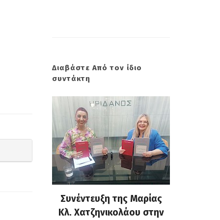
Διαβάστε Από τον ίδιο
συντάκτη
» τον
Συνέντευξη της Μαρίας
«Κρ
 Facebook
Κλ. Χατζηνικολάου στην
Κουτελάκ