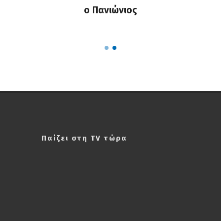
στα
ο Πανιώνιος
απ
ΣΑΠΠ
Ρού
Παίζει στη TV τώρα