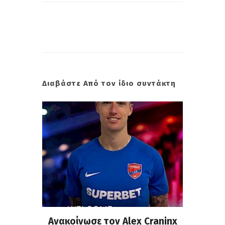
Διαβάστε Από τον ίδιο συντάκτη
σημη
Ανακοίνωσε τον Alex Craninx
Παν