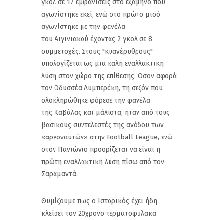
γκολ σε 17 εμφανίσεις στο εξάμηνο που
αγωνίστηκε εκεί, ενώ στο πρώτο μισό
αγωνίστηκε με την φανέλα
του Αιγινιακού έχοντας 2 γκολ σε 8
συμμετοχές. Στους "κυανέρυθρους"
υπολογίζεται ως μια καλή εναλλακτική
λύση στον χώρο της επίθεσης. Όσον αφορά
τον Οδυσσέα Λυμπεράκη, τη σεζόν που
ολοκληρώθηκε φόρεσε την φανέλα
της Καβάλας και μάλιστα, ήταν από τους
βασικούς συντελεστές της ανόδου των
«αργοναυτών» στην Football League, ενώ
στον Πανιώνιο προορίζεται να είναι η
πρώτη εναλλακτική λύση πίσω από τον
Σαραμαντά.
Θυμίζουμε πως ο Ιστορικός έχει ήδη
κλείσει τον 20χρονο τερματοφύλακα