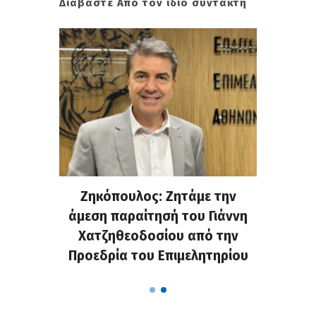
Διαβάστε Από τον ίδιο συντάκτη
. Στην
Ζηκόπουλος: Ζητάμε την
(Gall
ς που
άμεση παραίτησή του Γιάννη
60ή 
τες που
Χατζηθεοδοσίου από την
υπάρχο
α...
Προεδρία του Επιμελητηρίου
χαλ