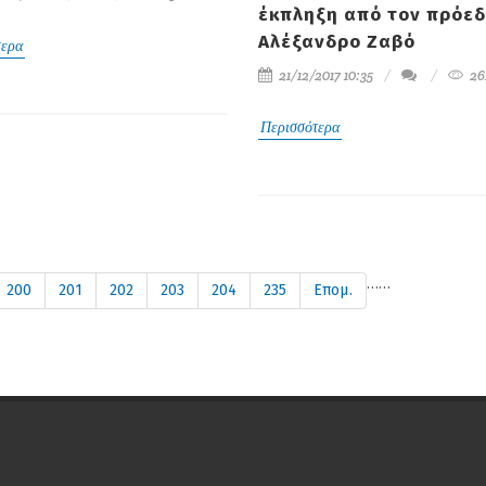
έκπληξη από τον πρόε
Αλέξανδρο Ζαβό
τερα
21/12/2017 10:35
26
Περισσότερα
…
…
200
201
202
203
204
235
Επομ.