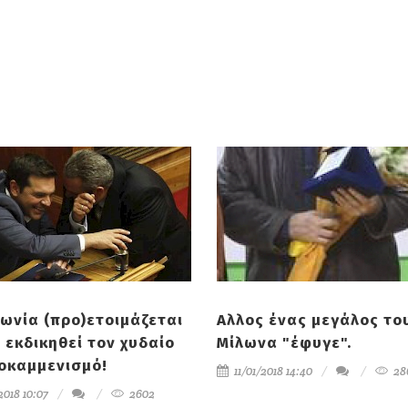
νωνία (προ)ετοιμάζεται
Aλλος ένας μεγάλος το
α εκδικηθεί τον χυδαίο
Μίλωνα "έφυγε".
οκαμμενισμό!
11/01/2018 14:40
28
2018 10:07
2602