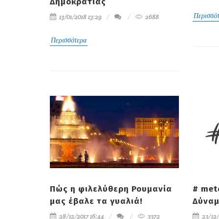
Δημοκρατίας
Περισσό
13/01/2018 13:29
2688
Περισσότερα
Πώς η φιλελύθερη Ρουμανία
# met
μας έβαλε τα γυαλιά!
Δύνα
28/12/2017 16:44
3372
23/12/