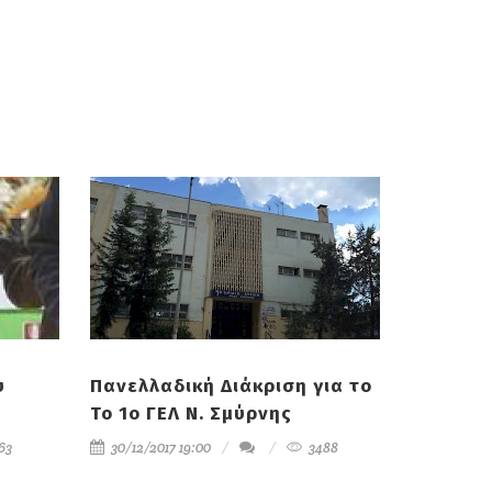
υ
Πανελλαδική Διάκριση για το
Το 1ο ΓΕΛ Ν. Σμύρνης
63
30/12/2017 19:00
3488