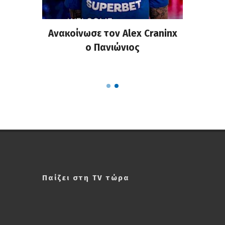
σημη
Ανακοίνωσε τον Alex Craninx
Παν
στα
ο Πανιώνιος
απ
ΣΑΠΠ
Ρού
Παίζει στη TV τώρα