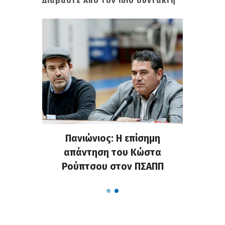
Διαβάστε Από τον ίδιο συντάκτη
υρνουά
Πανιώνιος: Η επίσημη
Σε φι
νιος
απάντηση του Κώστα
στο
Ρούπτσου στον ΠΣΑΠΠ