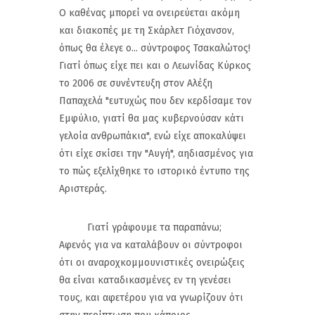
Ο καθένας μπορεί να ονειρεύεται ακόμη
και διακοπές με τη Σκάρλετ Γιόχανσον,
όπως θα έλεγε ο... σύντροφος Τσακαλώτος!
Γιατί όπως είχε πει και ο Λεωνίδας Κύρκος
το 2006 σε συνέντευξη στον Αλέξη
Παπαχελά "ευτυχώς που δεν κερδίσαμε τον
Εμφύλιο, γιατί θα μας κυβερνούσαν κάτι
γελοία ανθρωπάκια", ενώ είχε αποκαλύψει
ότι είχε σκίσει την "Αυγή", αηδιασμένος για
το πώς εξελίχθηκε το ιστορικό έντυπο της
Αριστεράς.
Γιατί γράφουμε τα παραπάνω;
Αφενός για να καταλάβουν οι σύντροφοι
ότι οι αναροχκομμουνιστικές ονειρώξεις
θα είναι καταδικασμένες εν τη γενέσει
τους, και αφετέρου για να γνωρίζουν ότι