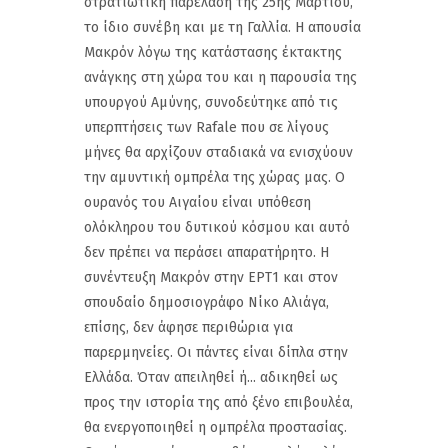
στρατιωτική παρέλαση της 25ης Μαρτίου,
το ίδιο συνέβη και με τη Γαλλία. Η απουσία
Μακρόν λόγω της κατάστασης έκτακτης
ανάγκης στη χώρα του και η παρουσία της
υπουργού Αμύνης, συνοδεύτηκε από τις
υπερπτήσεις των Rafale που σε λίγους
μήνες θα αρχίζουν σταδιακά να ενισχύουν
την αμυντική ομπρέλα της χώρας μας. Ο
ουρανός του Αιγαίου είναι υπόθεση
ολόκληρου του δυτικού κόσμου και αυτό
δεν πρέπει να περάσει απαρατήρητο. Η
συνέντευξη Μακρόν στην ΕΡΤ1 και στον
σπουδαίο δημοσιογράφο Νίκο Αλιάγα,
επίσης, δεν άφησε περιθώρια για
παρερμηνείες. Οι πάντες είναι δίπλα στην
Ελλάδα. Όταν απειληθεί ή... αδικηθεί ως
προς την ιστορία της από ξένο επιβουλέα,
θα ενεργοποιηθεί η ομπρέλα προστασίας.