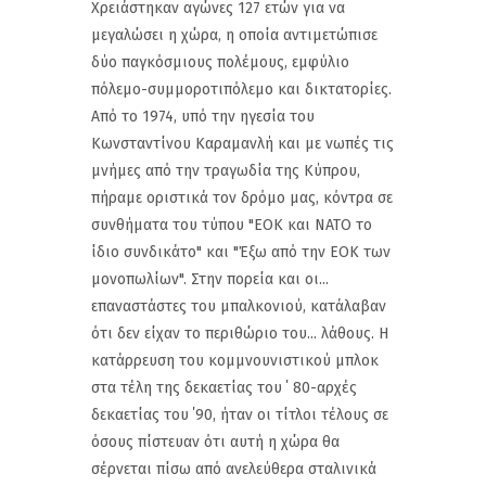
Χρειάστηκαν αγώνες 127 ετών για να
μεγαλώσει η χώρα, η οποία αντιμετώπισε
δύο παγκόσμιους πολέμους, εμφύλιο
πόλεμο-συμμοροτιπόλεμο και δικτατορίες.
Από το 1974, υπό την ηγεσία του
Κωνσταντίνου Καραμανλή και με νωπές τις
μνήμες από την τραγωδία της Κύπρου,
πήραμε οριστικά τον δρόμο μας, κόντρα σε
συνθήματα του τύπου "ΕΟΚ και ΝΑΤΟ το
ίδιο συνδικάτο" και "Έξω από την ΕΟΚ των
μονοπωλίων". Στην πορεία και οι...
επαναστάστες του μπαλκονιού, κατάλαβαν
ότι δεν είχαν το περιθώριο του... λάθους. Η
κατάρρευση του κομμνουνιστικού μπλοκ
στα τέλη της δεκαετίας του ΄ 80-αρχές
δεκαετίας του ΄90, ήταν οι τίτλοι τέλους σε
όσους πίστευαν ότι αυτή η χώρα θα
σέρνεται πίσω από ανελεύθερα σταλινικά