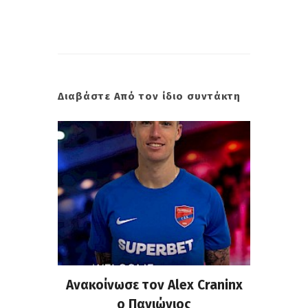
Διαβάστε Από τον ίδιο συντάκτη
σημη
Ανακοίνωσε τον Alex Craninx
Παν
στα
ο Πανιώνιος
απ