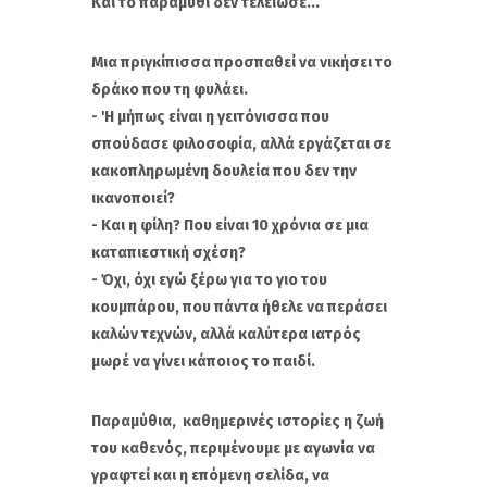
Και το παραμύθι δεν τελείωσε...
Μια πριγκίπισσα προσπαθεί να νικήσει το
δράκο που τη φυλάει.
- 'Η μήπως είναι η γειτόνισσα που
σπούδασε φιλοσοφία, αλλά εργάζεται σε
κακοπληρωμένη δουλεία που δεν την
ικανοποιεί?
- Και η φίλη? Που είναι 10 χρόνια σε μια
καταπιεστική σχέση?
- Όχι, όχι εγώ ξέρω για το γιο του
κουμπάρου, που πάντα ήθελε να περάσει
καλών τεχνών, αλλά καλύτερα ιατρός
μωρέ να γίνει κάποιος το παιδί.
Παραμύθια, καθημερινές ιστορίες η ζωή
του καθενός, περιμένουμε με αγωνία να
γραφτεί και η επόμενη σελίδα, να