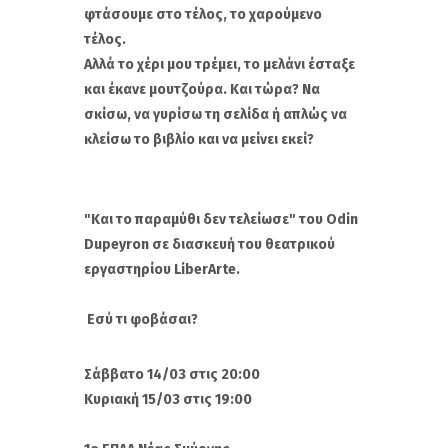
φτάσουμε στο τέλος, το χαρούμενο
τέλος.
Αλλά το χέρι μου τρέμει, το μελάνι έσταξε
και έκανε μουτζούρα. Και τώρα? Να
σκίσω, να γυρίσω τη σελίδα ή απλώς να
κλείσω το βιβλίο και να μείνει εκεί?
"Και το παραμύθι δεν τελείωσε" του Odin
Dupeyron σε διασκευή του θεατρικού
εργαστηρίου LiberΑrte.
Εσύ τι φοβάσαι?
Σάββατο 14/03 στις 20:00
Κυριακή 15/03 στις 19:00