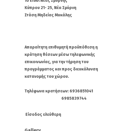
1ο ΕΠΑΛ Νέας Σμύρνης
Κύπρου 21- 25, Νέα Σμύρνη
Στάση Μηδείας Μυκάλης
Απαραίτητη επιθυμητή προϋπόθεση η
κράτηση θέσεων μέσω τηλεφωνικής
επικοινωνίας, για την τήρηση του
προγράμματος και προς διευκόλυνση
κατανομής του χώρου.
Τηλέφωνα κρατήσεων: 6936851041
6985839744
Είσοδος ελεύθερη
Gallery