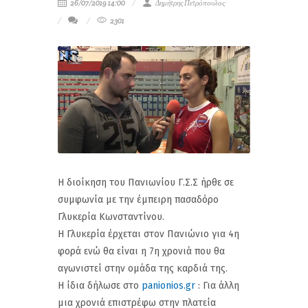
26/07/2019 14:00
Δημήτρης Πετρόπουλος
2301
Η διοίκηση του Πανιωνίου Γ.Σ.Σ ήρθε σε
συμφωνία με την έμπειρη πασαδόρο
Γλυκερία Κωνσταντίνου.
Η Γλυκερία έρχεται στον Πανιώνιο για 4η
φορά ενώ θα είναι η 7η χρονιά που θα
αγωνιστεί στην ομάδα της καρδιά της.
Η ίδια δήλωσε στο
panionios.gr
: Για άλλη
μια χρονιά επιστρέφω στην πλατεία