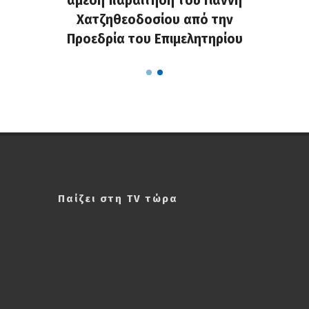
ς που
άμεση παραίτησή του Γιάννη
60ή 
τες που
Χατζηθεοδοσίου από την
υπάρχο
α...
Προεδρία του Επιμελητηρίου
χαλ
Παίζει στη TV τώρα