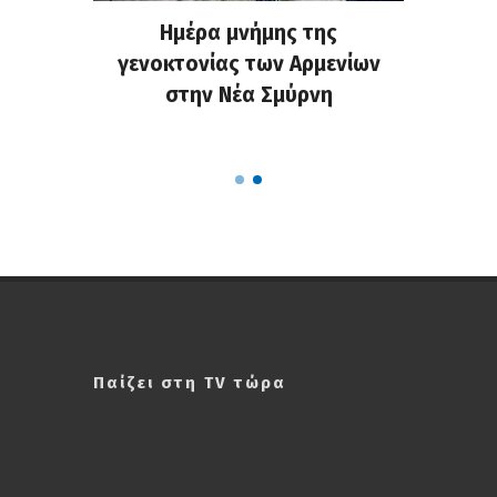
ο NStv:
Ημέρα μνήμης της
M.Μπακ
εις μια
γενοκτονίας των Αρμενίων
Πολιτι
 θετικά
στην Νέα Σμύρνη
πράξη 
λών
τη
Παίζει στη TV τώρα