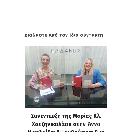
Διαβάστε Από τον ίδιο συντάκτη
τελάκη
Συνέντευξη της Μαρίας Κλ.
«Κράζ
μου για
Χατζηνικολάου στην Άννα
στο Fa