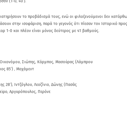
Κέρκης
Σμύρν
σον (1-0, 40’).
 διατηρήσουν το προβάδισμά τους, ενώ οι φιλοξενούμενοι δεν κατόρθω
άσουν στην ισοφάριση, παρά το γεγονός ότι πίεσαν τον Ιστορικό προς
κορ 1-0 και πλέον είναι μόνος δεύτερος με 41 βαθμούς.
ς, Οικονόμου, Σιώπης, Κόρμπος, Μασούρας (Λάμπρου
ιος 85’) , Μοχάμεντ
 28’), Ιντζόγλου, Λεοζίνιο, Δώνης (Πασάς
τεϊρο, Αργυρόπουλος, Περόνε