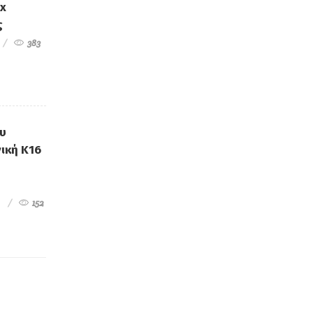
ex
ς
383
ου
ική Κ16
152