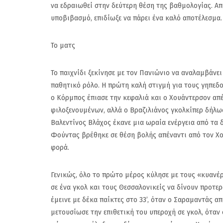
να εδραιωθεί στην δεύτερη θέση της βαθμολογίας. Απ
υποβιβασμό, επιδίωξε να πάρει ένα καλό αποτέλεσμα
Το ματς
Το παιχνίδι ξεκίνησε με τον Πανιώνιο να αναλαμβάνε
παθητικό ρόλο. Η πρώτη καλή στιγμή για τους γηπεδο
ο Κόρμπος έπιασε την κεφαλιά και ο Χουάντερσον απέ
φιλοξενουμένων, αλλά ο Βραζιλιάνος γκολκίπερ δήλωσε
Βαλεντίνος Βλάχος έκανε μια ωραία ενέργεια από τα δε
Φούντας βρέθηκε σε θέση βολής απέναντι από τον Χο
φορά.
Δεν τα κατάφεραν 
Γενικώς, όλο το πρώτο μέρος κύλησε με τους «κυανέ
Ανδρες στο Βόλλεϋ 
σε ένα γκολ και τους Θεσσαλονικείς να δίνουν προτε
Ιστορικού. Ηττα από
έμεινε με δέκα παίκτες στο 33’, όταν ο Σαραμαντάς 
Ερυθραία με 1-3 στην
μετουσίωσε την επιθετική του υπεροχή σε γκολ, όταν