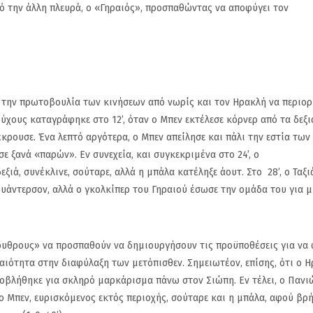
ό την άλλη πλευρά, ο «Γηραιός», προσπαθώντας να αποφύγει τον
.
ι την πρωτοβουλία των κινήσεων από νωρίς και τον Ηρακλή να περιορί
ύχους καταγράφηκε στο 12’, όταν ο Μπεν εκτέλεσε κόρνερ από τα δεξι
κρουσε. Ένα λεπτό αργότερα, ο Μπεν απείλησε και πάλι την εστία των
 ξανά «παρών». Εν συνεχεία, και συγκεκριμένα στο 24’, ο
ξιά, συνέκλινε, σούταρε, αλλά η μπάλα κατέληξε άουτ. Στο 28’, ο Ταξ
υάντερσον, αλλά ο γκολκίπερ του Γηραιού έσωσε την ομάδα του για 
οι
Πρώτη με 3-0 οι Ανδρες
Δεν τα κατά
ρυθρους» να προσπαθούν να δημιουργήσουν τις προϋποθέσεις για να
του
στο Βόλλευ του
Ανδρες στο Β
ραιότητα στην διαφύλαξη των μετόπισθεν. Σημειωτέον, επίσης, ότι ο 
 την
Πανιωνίου στο
Ιστορικού. Ηττ
αποβλήθηκε για σκληρό μαρκάρισμα πάνω στον Σιώπη. Εν τέλει, ο Πανι
 Νέα
Αρτάκης,3-0 τον ΑΣ
Ερυθραία με 1-
 ο Μπεν, ευρισκόμενος εκτός περιοχής, σούταρε και η μπάλα, αφού βρ