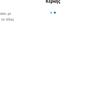
η
Κέρκης
σαν, με
 το τέλος