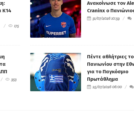
η:
Ανακοίνωσε τον Al
α Κ14
Craninx ο Πανιώνιο
31/07/2026 10:59
175
μη
Πέντε αθλήτριες τ
τα
Πανιωνίου στην Εθν
ΑΠΠ
για το Παγκόσμιο
Πρωτάθλημα
353
25/07/2026 06:00