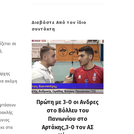
Διαβάστε Από τον ίδιο
συντάκτη
ζεται σε
ά,
ιάρχης
μια ακόμη
φεραν οι
Πρώτη με 3-0 οι Ανδρες
Δεν τα
 φτάσουν
όλλεϋ του
στο Βόλλευ του
Ανδρες 
Ηρακλής
α από την
Πανιωνίου στο
Ιστορικο
ώνιος
3 στην Νέα
Αρτάκης,3-0 τον ΑΣ
Ερυθραία 
ήκε στα