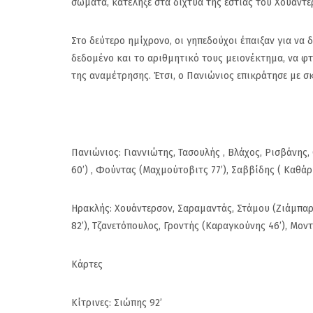
Σμύρνη
σώματα, κατέληξε στα δίχτυα της εστίας του Χουάντερ
Στο δεύτερο ημίχρονο, οι γηπεδούχοι έπαιξαν για να
δεδομένο και το αριθμητικό τους μειονέκτημα, να φτ
της αναμέτρησης. Έτσι, ο Πανιώνιος επικράτησε με σ
Πανιώνιος: Γιαννιώτης, Τασουλής , Βλάχος, Ρισβάνη
60’) , Φούντας (Μαχμούτοβιτς 77’), Σαββίδης ( Καθάρ
Ηρακλής: Χουάντερσον, Σαραμαντάς, Στάμου (Ζιάμπαρης
82’), Τζανετόπουλος, Γροντής (Καραγκούνης 46’), Μον
Κάρτες
Κίτρινες: Σιώπης 92’