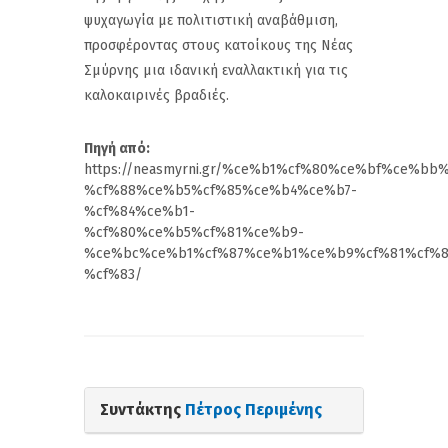
ψυχαγωγία με πολιτιστική αναβάθμιση,
προσφέροντας στους κατοίκους της Νέας
Σμύρνης μια ιδανική εναλλακτική για τις
καλοκαιρινές βραδιές.
Πηγή από:
https://neasmyrni.gr/%ce%b1%cf%80%ce%bf%ce%bb
%cf%88%ce%b5%cf%85%ce%b4%ce%b7-
%cf%84%ce%b1-
%cf%80%ce%b5%cf%81%ce%b9-
%ce%bc%ce%b1%cf%87%ce%b1%ce%b9%cf%81%cf%8
%cf%83/
Συντάκτης
Πέτρος Περιμένης