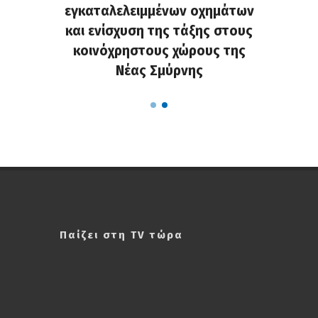
 και οι
εγκαταλελειμμένων οχημάτων
«οδύσσ
οσης
και ενίσχυση της τάξης στους
προ
κοινόχρηστους χώρους της
Νέας Σμύρνης
Παίζει στη TV τώρα