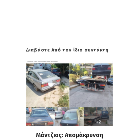
Διαβάστε Από τον ίδιο συντάκτη
ρνης: Η
Μάντζιος: Απομάκρυνση
Νέο κλ