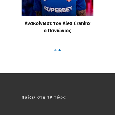
σημη
Ανακοίνωσε τον Alex Craninx
Παν
στα
ο Πανιώνιος
απ
ΣΑΠΠ
Ρού
Παίζει στη TV τώρα