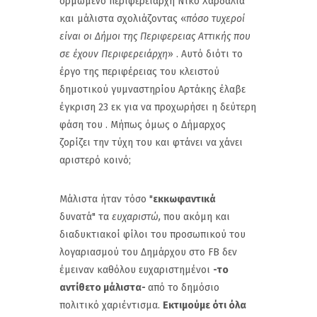
ορμώμενο περιφερειάρχη Νίκο Χαρδαλιά
και μάλιστα σχολιάζοντας «
πόσο τυχεροί
είναι οι Δήμοι της Περιφερειας Αττικής που
σε έχουν Περιφερειάρχη
» . Αυτό διότι το
έργο της περιφέρειας του κλειστού
δημοτικού γυμναστηρίου Αρτάκης έλαβε
έγκριση 23 εκ για να προχωρήσει η δεύτερη
φάση του . Μήπως όμως ο Δήμαρχος
ζορίζει την τύχη του και φτάνει να χάνει
αριστερό κοινό;
Μάλιστα ήταν τόσο "
εκκωφαντικά
δυνατά" τα
ευχαριστώ,
που ακόμη και
διαδυκτιακοί φίλοι του προσωπικού του
λογαριασμού του Δημάρχου στο FB δεν
έμειναν καθόλου ευχαριστημένοι
-το
αντίθετο μάλιστα-
από το δημόσιο
πολιτικό χαριέντισμα.
Εκτιμούμε ότι όλα