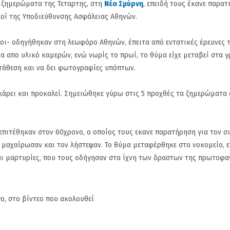
α ξημερώματα της Τεταρτης, στη
Νέα Σμύρνη
, επειδή τους έκανε παρα
οί της Υποδιεύθυνσης Ασφάλειας Αθηνών.
κοι- οδηγήθηκαν στη λεωφόρο Αθηνών, έπειτα από εντατικές έρευνες
ία απο υλικό καμερών, ενώ νωρίς το πρωί, το θύμα είχε μεταβεί στα 
ατάθεση και να δει φωτογραφίες υπόπτων.
κάρει και προκαλεί. Σημειώθηκε γύρω στις 5 προχθές τα ξημερώματα
 επιτέθηκαν στον 60χρονο, ο οποίος τους εκανε παρατήρηση για τον 
ον μαχαίρωσαν και τον λήστεψαν. Το θύμα μεταφέρθηκε στο νοκομείο, 
αι μαρτυρίες, που τους οδήγησαν στα ίχνη των δραστων της πρωτοφα
γο, στο βίντεο που ακολουθεί
(Gallop) Νέα Σμύρνη.
Ζηκόπουλος
Στην 60ή θέση : Ευτυχώς
άμεση παρ