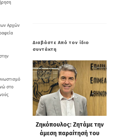
τήρηση
 των Αρχών
γραφεία
Διαβάστε Από τον ίδιο
συντάκτη
 στην
συνωστισμό
ενώ στο
νούς
: Ζητάμε την
(Gallop) Νέα Σμύρνη.
Ζηκόπ
αίτησή του
Στην 60ή θέση : Ευτυχώς
άμε