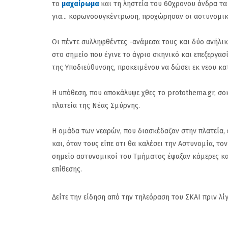
το
μαχαίρωμα
και τη ληστεία του 60χρονου άνδρα τ
για... κορωνοσυγκέντρωση, προχώρησαν οι αστυνομικ
Οι πέντε συλληφθέντες -ανάμεσα τους και δύο ανήλι
στο σημείο που έγινε το άγριο σκηνικό και επεξεργασ
της Υποδιεύθυνσης, προκειμένου να δώσει εκ νεου κ
Η υπόθεση, που αποκάλυψε χθες το protothema.gr, σο
πλατεία της Νέας Σμύρνης.
Η ομάδα των νεαρών, που διασκέδαζαν στην πλατεία,
και, όταν τους είπε οτι θα καλέσει την Αστυνομία, τ
σημείο αστυνομικοί του Τμήματος έψαξαν κάμερες κ
επίθεσης.
Δείτε την είδηση από την τηλεόραση του ΣΚΑΙ πριν λί