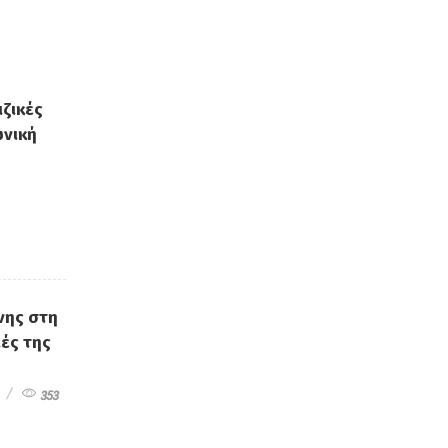
ιζικές
ωνική
νης στη
ιές της
353