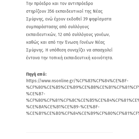
Την πρόεδρο και τον αντιπρόεδρο
στηρίζουν 356 εκπαιδευτικοί της Νέας
Σμύρνης, ενώ έχουν εκδοθεί 39 ψηφίσματα
συμπαράστασης από συλλόγους
εκπαιδευτικών, 12 από συλλόγους γονέων,
καθώς και από την Ένωση Γονέων Νέας
Σμύρνης. Η υπόθεση συνεχίζει να απασχολεί
έντονα την τοπική εκπαιδευτική κοινότητα.
Πηγή από:
https://www.nsonline.gr/%CF%83%CF%84%CE%BF-
%CF%80%CE%B5%CE%B9%CE%B8%CE%B1%CF%81%CF
%CE%B7-
%CF%80%CF%81%CF%8C%CE%B5%CE%B4%CF%81%CE
%CE%BA%CE%B1%CE%B9-%CE%BF-
%CE%B1%CE%BD%CF%84%CE%B9%CF%80%CF%81%CF