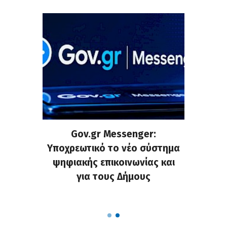
ρυνση
Gov.gr Messenger:
Μάντ
χημάτων
Υποχρεωτικό το νέο σύστημα
εγκατα
ς στους
ψηφιακής επικοινωνίας και
και ενί
υς της
για τους Δήμους
κοινό