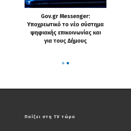
ρυνση
Gov.gr Messenger:
Μάντ
χημάτων
Υποχρεωτικό το νέο σύστημα
εγκατα
ς στους
ψηφιακής επικοινωνίας και
και ενί
υς της
για τους Δήμους
κοινό
Παίζει στη TV τώρα