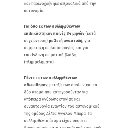
και παρενοχλήθηκε σεξουαλικά από την
αστυνομία.
Για δύο εκ των συλληφθέντων
επιδικάστηκαν ποινές 34 μηνών
(κατά
συγχώνευση)
με 3ετή αναστολή
, για
συμμετοχή σε βιαιοπραγίες και για
επικίνδυνη σωματική βλάβη
(πλημμελήματα).
Πέντε εκ των συλληφθέντων
αθωώθηκαν
,
μεταξύ των οποίων και τα
δύο άτομα που κατηγορούνταν για
απόπειρα ανθρωποκτονίας και
συναυτουργία εναντίον του αστυνομικού
της ομάδας Δέλτα Άγγελου Μπόρα. Τα
συλληφθέντα άτομα είχαν υποστεί
βασανισμούς κατά την κράτησή τους, ενώ