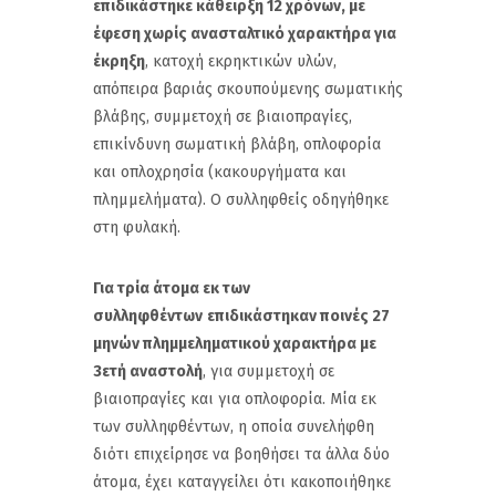
επιδικάστηκε κάθειρξη 12 χρόνων,
με
έφεση χωρίς ανασταλτικό χαρακτήρα για
έκρηξη
, κατοχή εκρηκτικών υλών,
απόπειρα βαριάς σκουπούμενης σωματικής
βλάβης, συμμετοχή σε βιαιοπραγίες,
επικίνδυνη σωματική βλάβη, οπλοφορία
και οπλοχρησία (κακουργήματα και
πλημμελήματα). Ο συλληφθείς οδηγήθηκε
στη φυλακή.
Για τρία άτομα εκ των
συλληφθέντων
επιδικάστηκαν ποινές 27
μηνών
πλημμεληματικού χαρακτήρα με
3ετή αναστολή
, για συμμετοχή σε
βιαιοπραγίες και για οπλοφορία. Μία εκ
των συλληφθέντων, η οποία συνελήφθη
διότι επιχείρησε να βοηθήσει τα άλλα δύο
άτομα, έχει καταγγείλει ότι κακοποιήθηκε