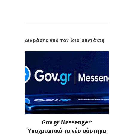
Διαβάστε Από τον ίδιο συντάκτη
ρυνση
Gov.gr Messenger:
Μάντ
χημάτων
Υποχρεωτικό το νέο σύστημα
εγκατα