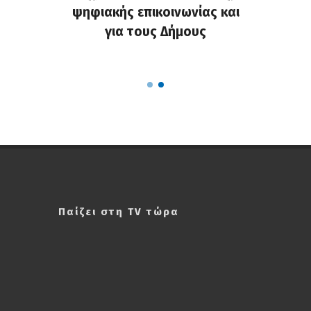
ς στους
ψηφιακής επικοινωνίας και
και ενί
υς της
για τους Δήμους
κοινό
Παίζει στη TV τώρα