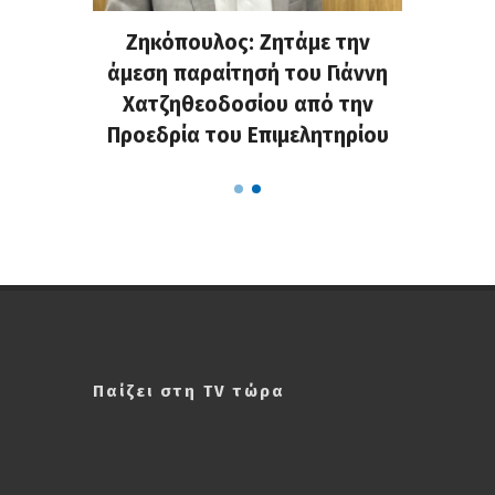
. Στην
Ζηκόπουλος: Ζητάμε την
(Gall
ς που
άμεση παραίτησή του Γιάννη
60ή 
τες που
Χατζηθεοδοσίου από την
υπάρχο
α...
Προεδρία του Επιμελητηρίου
χαλ
Παίζει στη TV τώρα