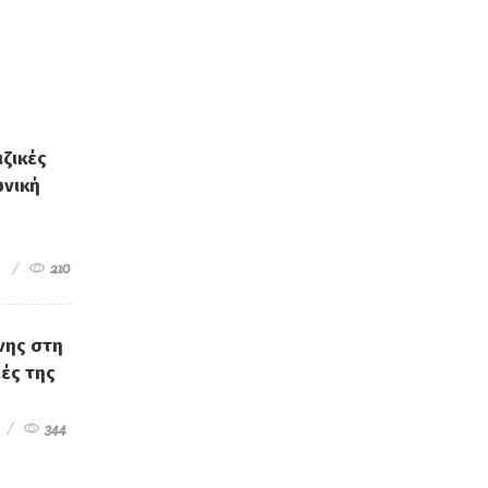
ιζικές
ωνική
210
νης στη
ιές της
344