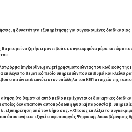
ιρήσεις, η δυνατότητα εξυπηρέτησης για συγκεκριμένες διαδικασίας
ς θα μπορεί να ζητήσει ραντεβού σε συγκεκριμένα μέρα και ώρα πο
 του
 πλατφόρμα (mykeplive.gov.gr) χρησιμοποιώντας του κωδικούς της Γ.
α επιλέγει το θεματικό πεδίο υπηρεσιών που επιθυμεί και κλείνει ρ
ού ο αιτών επιδεικνύει στον υπάλληλο του ΚΕΠ στοιχείο της ταυτ
αίτηση (το θεματικό αυτό πεδίο περιέχονται οι διοικητικές διαδικ
 οι οποίες δεν απαιτούν αυτοπρόσωπη φυσική παρουσία β. υπηρεσί
 δ. εξυπηρέτηση από τον δήμο σας. «Όποιος επιλέξει το συγκεκριμ
ήμου όπου ανήκει» εξηγεί ο υφυπουργός Ψηφιακής Διακυβέρνησης 
η.
Ζηκόπουλος: Ζητάμε την
(Gallop) Νέα
υχώς
άμεση παραίτησή του
Στην 60ή θέση 