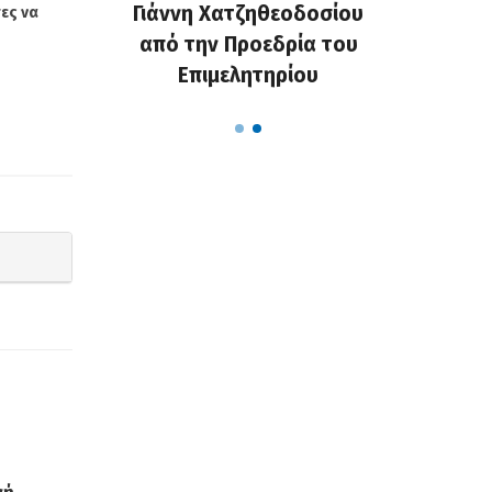
 και οι
Γιάννη Χατζηθεοδοσίου
που υπ
ες να
χαλάνε το
από την Προεδρία του
Δημότες
...
Επιμελητηρίου
αφ