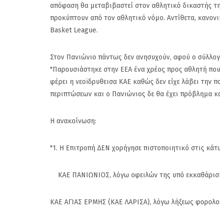
απόφαση θα μεταβιβαστεί στον αθλητικό δικαστής τη
προκύπτουν από τον αθλητικό νόμο. Αντίθετα, κανονι
Basket League.
Στον Πανιώνιο πάντως δεν ανησυχούν, αφού ο σύλλογ
"Παρουσιάστηκε στην ΕΕΑ ένα χρέος προς αθλητή που
φέρει η νεοϊδρυθεισα ΚΑΕ καθώς δεν είχε λάβει την 
περιπτώσεων και ο Πανιώνιος δε θα έχει πρόβλημα κα
Η ανακοίνωση:
"1. Η Επιτροπή ΔΕΝ χορήγησε πιστοποιητικό στις κάτ
ΚΑΕ ΠΑΝΙΩΝΙΟΣ, λόγω οφειλών της υπό εκκαθάρισ
Πανιώνιος: Η επίση
ΚΑΕ ΑΓΙΑΣ ΕΡΜΗΣ (ΚΑΕ ΛΑΡΙΣΑ), λόγω λήξεως φορολο
απάντηση του Κώσ