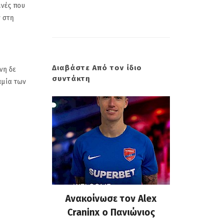
ινές που
ν στη
Διαβάστε Από τον ίδιο
νη δε
συντάκτη
αμία των
 επίσημη
Ανακοίνωσε τον Alex
Πανιώνι
υ Κώστα
Craninx ο Πανιώνιος
απάντη