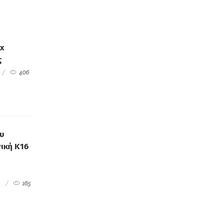
ex
ς
406
ου
ική Κ16
165