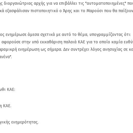
ς διοργανώτριας αρχής για να επιβάλλει τις "αυτοματοποιημένες" πο
κά εξασφάλισαν πιστοποιητικό ο Άρης και το Μαρούσι που θα παίξου
ος ενημέρωσε άμεσα σχετικά με αυτό το θέμα, υπογραμμίζοντας ότι:
 αφορούσε στην υπό εκκαθάριση παλαιά ΚΑΕ για το οποίο καμία ευθύ
παραμικρή ενημέρωση ως σήμερα. Δεν συντρέχει λόγος ανησυχίας σε κ
νένα".
ωθι ΚΑΕ:
η ΚΑΕ.
μη
Ανακοίνωσε τον Alex
Πανιώνιος: Η
γικής ενημερότητας.
τα
Craninx ο Πανιώνιος
απάντηση το