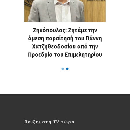
. Στην
Ζηκόπουλος: Ζητάμε την
(Gall
ς που
άμεση παραίτησή του Γιάννη
60ή 
τες που
Χατζηθεοδοσίου από την
υπάρχο
α...
Προεδρία του Επιμελητηρίου
χαλ
Παίζει στη TV τώρα