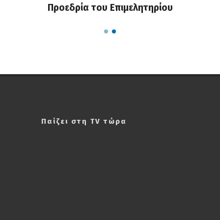
α...
Προεδρία του Επιμελητηρίου
χαλ
Παίζει στη TV τώρα