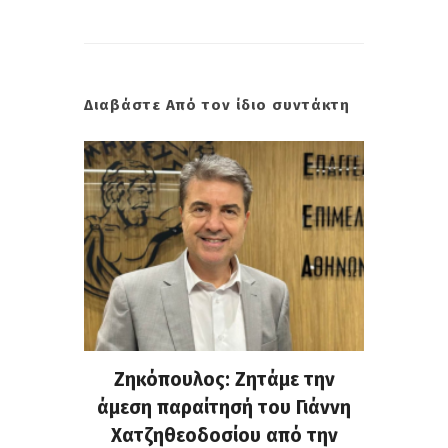
Διαβάστε Από τον ίδιο συντάκτη
. Στην
Ζηκόπουλος: Ζητάμε την
(Gall
ς που
άμεση παραίτησή του Γιάννη
60ή 
τες που
Χατζηθεοδοσίου από την
υπάρχο