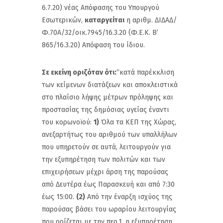
6.7.20) νέας Απόφασης του Υπουργού
Εσωτερικών,
καταργείται
η αριθμ. ΔΙΔΑΔ/
Φ.70Α/32/οικ.7945/16.3.20 (Φ.Ε.Κ. Β’
865/16.3.20) Απόφαση του ίδιου.
Σε εκείνη οριζόταν ότι:
“κατά παρέκκλιση
των κείμενων διατάξεων και αποκλειστικά
στο πλαίσιο λήψης μέτρων πρόληψης και
προστασίας της δημόσιας υγείας έναντι
του κορωνοϊού:
1)
Όλα τα ΚΕΠ της Χώρας,
ανεξαρτήτως του αριθμού των υπαλλήλων
που υπηρετούν σε αυτά, λειτουργούν για
την εξυπηρέτηση των πολιτών και των
επιχειρήσεων μέχρι άρση της παρούσας
από Δευτέρα έως Παρασκευή και από 7:30
έως 15:00.
(2)
Από την έναρξη ισχύος της
παρούσας βάσει του ωραρίου λειτουργίας
που ορίζεται με την περ.1, η εξυπηρέτηση