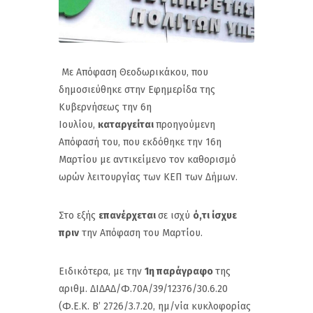
Με Απόφαση Θεοδωρικάκου, που
δημοσιεύθηκε στην Εφημερίδα της
Κυβερνήσεως την 6η
Ιουλίου,
καταργείται
προηγούμενη
Απόφασή του, που εκδόθηκε την 16η
Μαρτίου με αντικείμενο τον καθορισμό
ωρών λειτουργίας των ΚΕΠ των Δήμων.
Στο εξής
επανέρχεται
σε ισχύ
ό,τι ίσχυε
πριν
την Απόφαση του Μαρτίου.
Ειδικότερα, με την
1η παράγραφο
της
αριθμ. ΔΙΔΑΔ/Φ.70Α/39/12376/30.6.20
(Φ.Ε.Κ. Β’ 2726/3.7.20, ημ/νία κυκλοφορίας