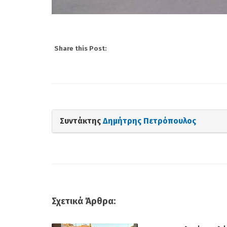
Σχετικά Άρθρα:
Η Ευαγγελική Σχολ
Σμύρνης θα προσφέ
Διεθνές Απολυτήριο
05/08/2026 11:01
Μιχάλης Ιατρόπουλ
οργισμένη απάντησ
σύλληψη του γιου 
Νέα Σμύρνη
31/07/2026 09:42