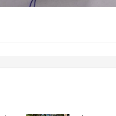
ή Νέας
Σπόρτιγκ: Προσωρι
ρει το
βλάβη του δικτύου
 IB
προκάλεσε αναστ
στον κινηματογρά
59
31/07/2026 09:07
ος: Η
Θα σας περάσω ΕΔΕ
η για τη
Αντιδήμαρχος Νέας
του στη
Σμύρνης παρεμπόδ
αστυνομικό έλεγχο 
εξύβρισε γυναίκες
1107
αστυνομικούς – Πηγ