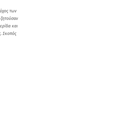
ούχος των
ς ζητούσαν
ερίδα και
ς. Σκοπός