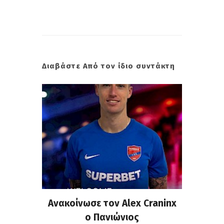
Διαβάστε Από τον ίδιο συντάκτη
σημη
Ανακοίνωσε τον Alex Craninx
Παν
στα
ο Πανιώνιος
απ