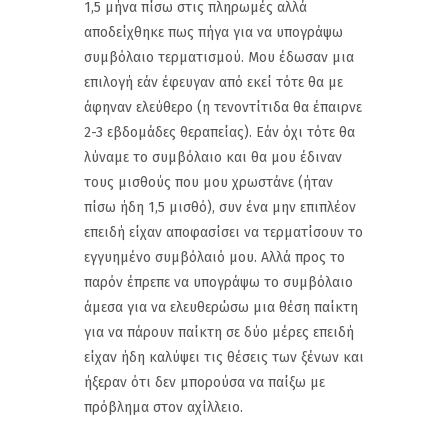
1,5 μήνα πίσω στις πληρωμές αλλά
αποδείχθηκε πως πήγα για να υπογράψω
συμβόλαιο τερματισμού. Μου έδωσαν μια
επιλογή εάν έφευγαν από εκεί τότε θα με
άφηναν ελεύθερο (η τενοντίτιδα θα έπαιρνε
2-3 εβδομάδες θεραπείας). Εάν όχι τότε θα
λύναμε το συμβόλαιο και θα μου έδιναν
τους μισθούς που μου χρωστάνε (ήταν
πίσω ήδη 1,5 μισθό), συν ένα μην επιπλέον
επειδή είχαν αποφασίσει να τερματίσουν το
εγγυημένο συμβόλαιό μου. Αλλά προς το
παρόν έπρεπε να υπογράψω το συμβόλαιο
άμεσα για να ελευθερώσω μια θέση παίκτη
για να πάρουν παίκτη σε δύο μέρες επειδή
είχαν ήδη καλύψει τις θέσεις των ξένων και
ήξεραν ότι δεν μπορούσα να παίξω με
πρόβλημα στον αχίλλειο.