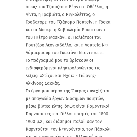
όπως: του Τζιουζέππε Βέρντι ο Οθέλλος, η
Αΐντα, η Τραβιάτα, ο Ριγκολέττος, ο
Τροβατόρε, του Τζιάκομο Πουτσίνι η Τόσκα
και οι Μποέμ, η Καβαλλερία Ρουστικάνα
του Πιέτρο Μασκάνι, οι Παλιάτσοι του
Ρουτζέρο Λεονκαβάλλο, και η Λουτσία Ντι
Λάμμερμουρ του Γκαετάνο Ντονιτσέττι.
Το πρόγραμμά μου το βρίσκουν οι
ενδιαφερόμενοι πληκτρολογώντας τις
λέξεις: «Στίχοι και Ήχοι» - Γιώργης-
Αλκίνοος Σακκάς.
Το έργο μου πέραν της Όπερας συνεχίζεται
με απαγγελία έργων διασήμων ποιητών,
μέσω βίντεο κλπις, όπως είναι Ρομαντικοί,
Παρνασιστές κ.α. Γάλλοι ποιητές του 1800-
1900 μ.Χ., και διάσημοι Ιταλοί, σαν τον
Καρντούτσι, τον Ντανούντσιο, τον Πάσκολι
κ.α. μεταφρασμένοι στην Ελληνική από