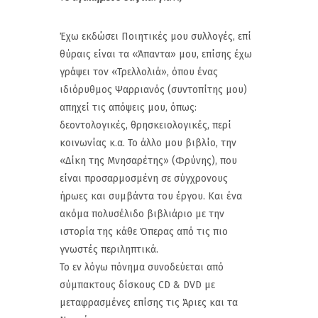
Έχω εκδώσει Ποιητικές μου συλλογές, επί
θύραις είναι τα «Άπαντα» μου, επίσης έχω
γράψει τον «Τρελλολιά», όπου ένας
ιδιόρυθμος Ψαρριανός (συντοπίτης μου)
απηχεί τις απόψεις μου, όπως:
δεοντολογικές, θρησκειολογικές, περί
κοινωνίας κ.α. Το άλλο μου βιβλίο, την
«Δίκη της Μνησαρέτης» (Φρύνης), που
είναι προσαρμοσμένη σε σύγχρονους
ήρωες και συμβάντα του έργου. Και ένα
ακόμα πολυσέλιδο βιβλιάριο με την
ιστορία της κάθε Όπερας από τις πιο
γνωστές περιληπτικά.
Το εν λόγω πόνημα συνοδεύεται από
σύμπακτους δίσκους CD & DVD με
μεταφρασμένες επίσης τις Άριες και τα