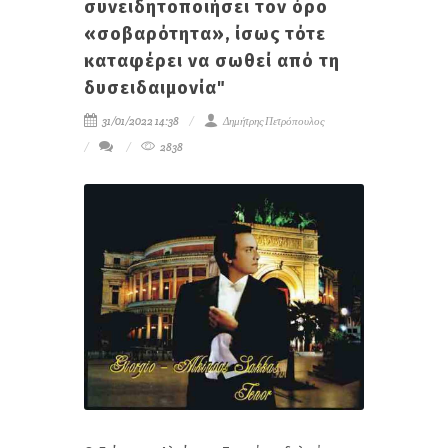
συνειδητοποιήσει τον όρο
«σοβαρότητα», ίσως τότε
καταφέρει να σωθεί από τη
δυσειδαιμονία"
31/01/2022 14:38
Δημήτρης Πετρόπουλος
2838