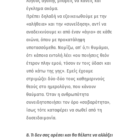
λόγους αγάπης μπορείς να κάνεις και
έγκλημα ακόμα.
Πρέπει δηλαδή να εξοικειωθούμε με την
«αλήθεια» και την «συνείδηση», αντί να
αναδεικνύουμε κι από έναν «άγιο» σε κάθε
αιώνα, όπου με προκατάληψη
υποτασσόμεθα. Νομίζω, απ’ ό,τι θυμάμαι,
ότι κάποια εντολή λέει «ου ποιήσεις θεόν
έτερον πλην εμού, τόσον εν τοις ύδασι και
υπό κάτω της γης». Εμείς έχουμε
στριμώξει δύο-δύο τους καθημερινούς
θεούς στο ημερολόγιο, που κάνουν
θαύματα. Όταν η ανθρωπότητα
συνειδητοποιήσει τον όρο «σοβαρότητα»,
ίσως τότε καταφέρει να σωθεί από τη
δυσειδαιμονία.
8. Τι δεν σας αρέσει και θα θέλατε να αλλάξει