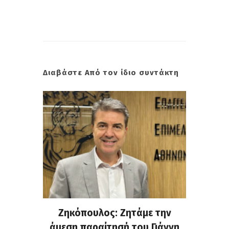
Διαβάστε Από τον ίδιο συντάκτη
. Στην
Ζηκόπουλος: Ζητάμε την
(Gall
ς που
άμεση παραίτησή του Γιάννη
60ή 