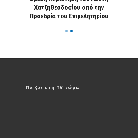
τες που
Χατζηθεοδοσίου από την
υπάρχο
α...
Προεδρία του Επιμελητηρίου
χαλ
Παίζει στη TV τώρα