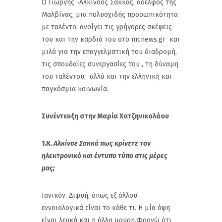
Ο Γιώργης -Αλκίνοος Σακκάς, αδελφός της
Μαλβίνας, μια πολυσχιδής προσωπικότητα
με ταλέντο, ανοίγει τις γρήγορες σκέψεις
του και την καρδιά του στο mcnews.gr και
μιλά για την επαγγελματική του διαδρομή,
τις σπουδαίες συνεργασίες του , τη δύναμη
του ταλέντου, αλλά και την ελληνική και
παγκόσμια κοινωνία.
Συνέντευξη στην Μαρία Χατζηνικολάου
1.Κ. Αλκίνοε Σακκά πως κρίνετε τον
ηλεκτρονικό και έντυπο τύπο στις μέρες
μας;
Ιανικόν. Διφυή, όπως εξ άλλου
εννοιολογικά είναι το κάθε τι. Η μία όψη
είναι λευκή και η άλλη μαύρη.Φρονώ ότι