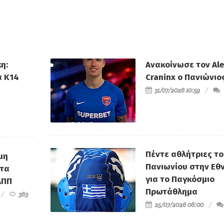
Ρούπτσου στον ΠΣΑΠΠ
η:
Ανακοίνωσε τον Al
α Κ14
Craninx ο Πανιώνιο
31/07/2026 10:59
Πέντε αθλήτριες τ
μη
Πανιωνίου στην Εθν
τα
για το Παγκόσμιο
ΑΠΠ
Πρωτάθλημα
363
25/07/2026 06:00