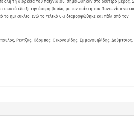
ε όλη τη διάρκεια του παιχνιδιού, σημειώθηκαν στο δεύτερο μέρος. Σ
 σωστά έδειξε την άσπρη βούλα, με τον παίκτη του Πανιωνίου να ευσ
από το ημικύκλιο, ενώ το τελικό 0-3 διαμορφώθηκε και πάλι από τον
πουλος, Ρέντζας, Κόρμπος, Οικονομίδης, Εμμανουηλίδης, Δούμτσιος, 
Πανιώνιος: Η επίσημη
Ανακοίνωσε 
απάντηση του Κώστα
Craninx ο Πα