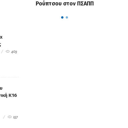
Ρούπτσου στον ΠΣΑΠΠ
ex
ς
403
ου
ική Κ16
157