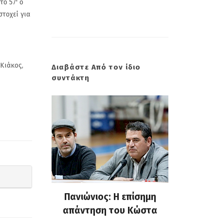
το 57' ο
τοχεί για
Κιάκος,
Διαβάστε Από τον ίδιο
συντάκτη
τον Alex
Πανιώνιος: Η επίσημη
Ανακοί
νιώνιος
απάντηση του Κώστα
Cranin