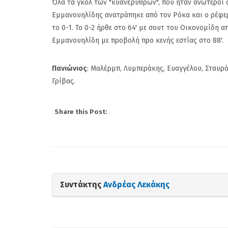
Όλα τα γκολ των "κυανέρυθρων", που ήταν ανώτεροι σ
Εμμανουηλίδης ανατράπηκε από τον Ρόκα και ο ρέφερι
το 0-1. Το 0-2 ήρθε στο 64' με σουτ του Οικονομίδη 
Εμμανουηλίδη με προβολή προ κενής εστίας στο 88'.
Πανιώνιος
: Μαλέρμπ, Λυμπεράκης, Ευαγγέλου, Σταυρό
Γρίβας.
Share this Post:
Συντάκτης
Ανδρέας Λεκάκης