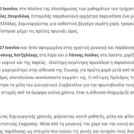
 Ιουνίου
, στο πλαίσιο της ολοκλήρωσης των μαθημάτων του τμήματ
ίας Σπυριδάκη
. Επταμελής παραδοσιακή ορχήστρα παρουσίασε ένα μ
 Ελλάδας, δημιουργώντας μια αυθεντική βεγγέρα γεμάτη χορό, τραγού
χίστηκαν μέχρι τις πρώτες πρωινές ώρες.
27 Ιουνίου
και ήταν αφιερωμένη στην κρητική μουσική και παράδοση
ονύσης Χατζηδάκης
στη λύρα και ο
Γιάννης Λούλας
στο λαούτο, χαρί
υ κεφιού και της παρέας. Ιδιαίτερη συγκίνηση προκάλεσε η παρασκευή
 μαγειρεύτηκε στην αίθουσα της Ένωσης για πρώτη φορά μετά από π
γγέρες αποτελούσαν αναπόσπαστο κομμάτι της. Ο επίτιμος Πρόεδρος τ
στησε τα μέλη του Διοικητικού Συμβουλίου για την πρωτοβουλία τους
ι στιγμές από τα όμορφα εκείνα χρόνια, όταν η αίθουσα πλημμύριζε α
μη
Ανακοίνωσε τον Alex
Πανιώνιος: Η
μιας δημιουργικής χρονιάς, φέρνοντας κοντά μαθητές, μέλη και φίλο
τα
Craninx ο Πανιώνιος
απάντηση το
τιστικής έκφρασης. Μέσα από τη μουσική, τον χορό και την κοινή σ
ΑΠΠ
Ρούπτσου στ
ς παράδοσης ως στοιχείο που ενώνει τις γενιές και ενισχύει τους δε