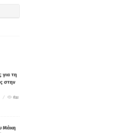
 για τη
ς στην
621
υ Μάκη