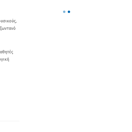
ουσικούς,
 ζωντανό
μαθητές
ργική