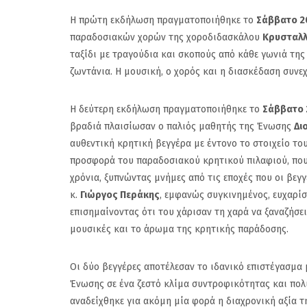
Η πρώτη εκδήλωση πραγματοποιήθηκε το
Σάββατο 20
παραδοσιακών χορών της χοροδιδασκάλου
Κρυσταλλ
ταξίδι με τραγούδια και σκοπούς από κάθε γωνιά της
ζωντάνια. Η μουσική, ο χορός και η διασκέδαση συνε
Η δεύτερη εκδήλωση πραγματοποιήθηκε το
Σάββατο 
βραδιά πλαισίωσαν ο παλιός μαθητής της Ένωσης
Δι
αυθεντική κρητική βεγγέρα με έντονο το στοιχείο το
προσφορά του παραδοσιακού κρητικού πιλαφιού, που
χρόνια, ξυπνώντας μνήμες από τις εποχές που οι βε
κ.
Γιώργος Περάκης
, εμφανώς συγκινημένος, ευχαρί
επισημαίνοντας ότι του χάρισαν τη χαρά να ξαναζήσε
μουσικές και το άρωμα της κρητικής παράδοσης.
Πανιώνιος: Η επίση
Οι δύο βεγγέρες αποτέλεσαν το ιδανικό επιστέγασμα 
απάντηση του Κώσ
Ένωσης σε ένα ζεστό κλίμα συντροφικότητας και πολι
Ρούπτσου στον ΠΣ
αναδείχθηκε για ακόμη μία φορά η διαχρονική αξία τη