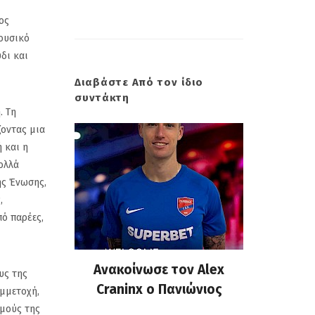
ος
ουσικό
δι και
Διαβάστε Από τον ίδιο
συντάκτη
. Τη
ζοντας μια
 και η
ολλά
ης Ένωσης,
,
πό παρέες,
 επίσημη
Ανακοίνωσε τον Alex
Πανιώνι
υς της
υ Κώστα
Craninx ο Πανιώνιος
απάντη
υμμετοχή,
ον ΠΣΑΠΠ
Ρούπτσ
σμούς της