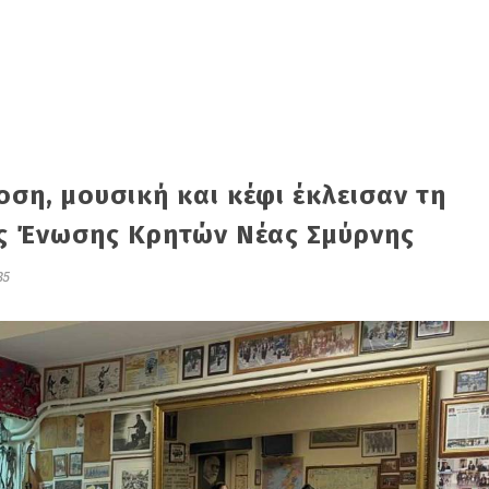
ση, μουσική και κέφι έκλεισαν τη
ης Ένωσης Κρητών Νέας Σμύρνης
35