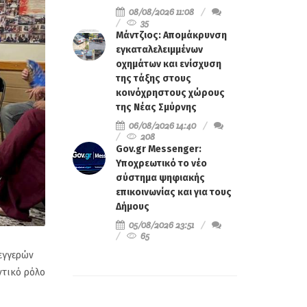
08/08/2026 11:08
35
Μάντζιος: Απομάκρυνση
εγκαταλελειμμένων
οχημάτων και ενίσχυση
της τάξης στους
κοινόχρηστους χώρους
της Νέας Σμύρνης
06/08/2026 14:40
208
Gov.gr Messenger:
Υποχρεωτικό το νέο
σύστημα ψηφιακής
επικοινωνίας και για τους
Δήμους
05/08/2026 23:51
65
εγγερών
ντικό ρόλο