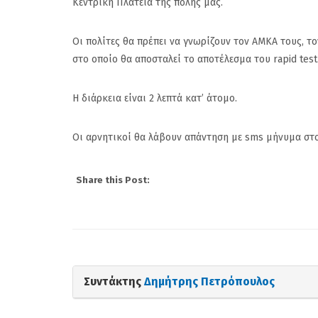
Κεντρική Πλατεία της πόλης μας.
Οι πολίτες θα πρέπει να γνωρίζουν τον ΑΜΚΑ τους, τ
στο οποίο θα αποσταλεί το αποτέλεσμα του rapid test
Η διάρκεια είναι 2 λεπτά κατ’ άτομο.
Οι αρνητικοί θα λάβουν απάντηση με sms μήνυμα στο
Share this Post:
(Gallop) Νέα Σμύρν
Συντάκτης
Δημήτρης Πετρόπουλος
Στην 60ή θέση : Ευτ
που υπάρχουν και 