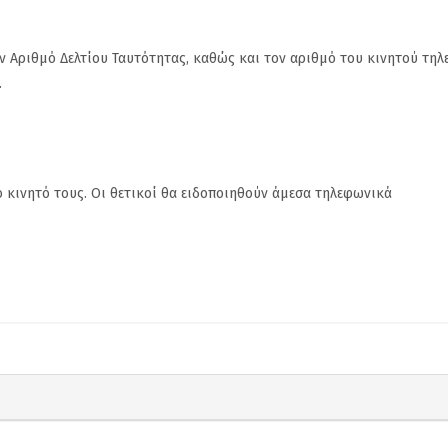
ον Αριθμό Δελτίου Ταυτότητας, καθώς και τον αριθμό του κινητού τη
.
 κινητό τους. Οι θετικοί θα ειδοποιηθούν άμεσα τηλεφωνικά
η.
Ζηκόπουλος: Ζητάμε την
(Gallop) Νέα
υχώς
άμεση παραίτησή του
Στην 60ή θέση 
οι
Γιάννη Χατζηθεοδοσίου
που υπάρχουν