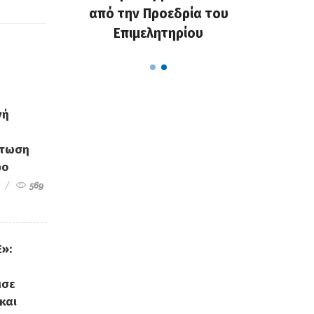
χαλάνε το
από την Προεδρία του
Δημότες
...
Επιμελητηρίου
αφ
νή
άτωση
φο
569
»:
ισε
και