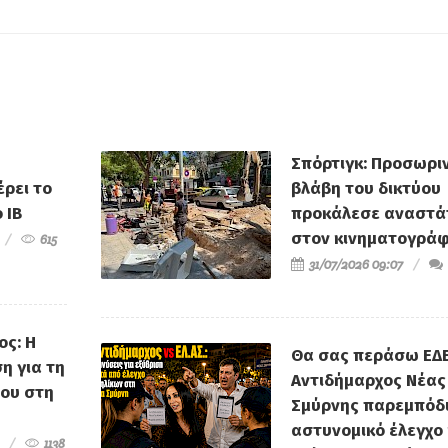
 το
από την Προεδρία του
Δημότες που 
Επιμελητηρίου
αφήγημα
Σπόρτιγκ: Προσωρι
ρει το
βλάβη του δικτύου
 IB
προκάλεσε αναστ
στον κινηματογρά
615
31/07/2026 09:07
ος: Η
Θα σας περάσω ΕΔΕ
η για τη
Αντιδήμαρχος Νέας
του στη
Σμύρνης παρεμπόδ
αστυνομικό έλεγχο 
1138