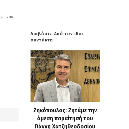
λεφώνου
Διαβάστε Από τον ίδιο
συντάκτη
 Σμύρνη.
Ζηκόπουλος: Ζητάμε την
(Gallo
: Ευτυχώς
άμεση παραίτησή του
Στην 60ή
 και οι
Γιάννη Χατζηθεοδοσίου
που υπ