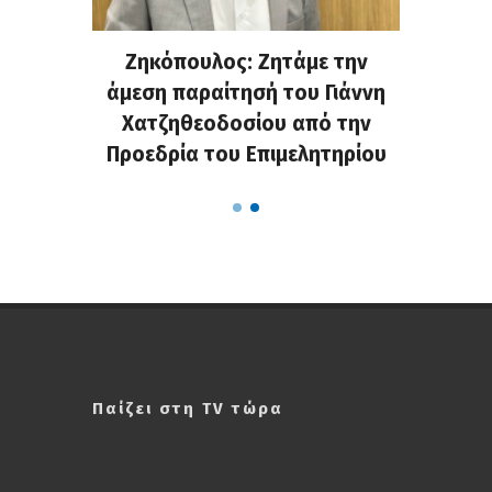
. Στην
Ζηκόπουλος: Ζητάμε την
(Gall
ς που
άμεση παραίτησή του Γιάννη
60ή 
τες που
Χατζηθεοδοσίου από την
υπάρχο
α...
Προεδρία του Επιμελητηρίου
χαλ
Παίζει στη TV τώρα