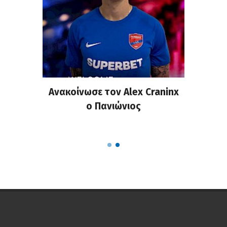
σημη
Ανακοίνωσε τον Alex Craninx
Παν
στα
ο Πανιώνιος
απ
ΣΑΠΠ
Ρού