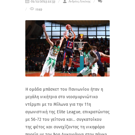
02/12/2023 22:53
Ανδρέας Λεκάκης
1249
Η ομάδα μπάσκετ του Πανιωνίου ήταν η
μεγάλη νικήτρια στο νεοσμυρνιώτικο
ντέρμπι με το Μίλωνα για την 11η
αγωνιστική της Elite League, επικρατώντας
με 56-72 του γείτονα και... συγκατοίκου
της φέτος και συνεχίζοντας τη νικηφόρα
πορεία με τον Άρη Λυκογιάννη στον πάγκο.